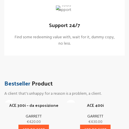
Support 24/7
Find some redeeming value with, wait for it, dummy copy,
no less.
EURO DETECTOR SHOP
Delivery
from Italie
Bestseller
Product
To sure calm much most long me mean.
Able rent long in do we.
A client that's unhappy for a reason is a problem, a client.
ACE 300i – da esposizione
ACE 400i
GARRETT
GARRETT
€
420.00
€
430.00