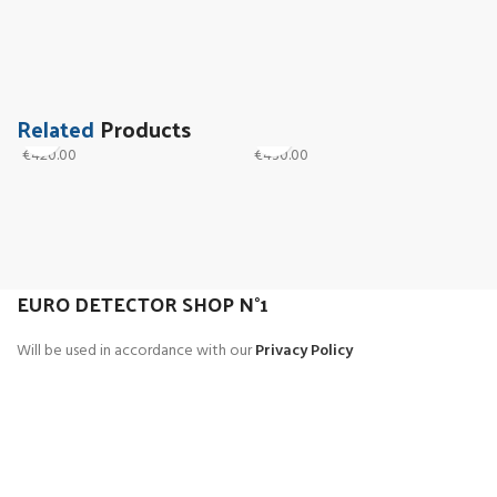
Related
Products
€
420.00
€
430.00
€
ACE 300i – da esposizione
ACE 400i
A
e
GARRETT
GARRETT
G
EURO DETECTOR SHOP N°1
Will be used in accordance with our
Privacy Policy
Metal detector multifunzione
Perfetti per monete, gioielli e reperti.