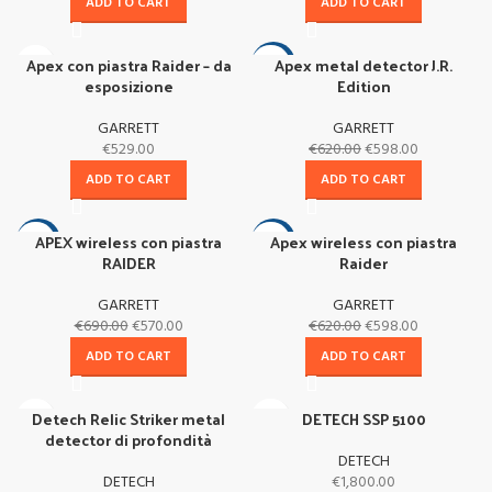
ADD TO CART
ADD TO CART
Apex con piastra Raider – da
Apex metal detector J.R.
-4%
esposizione
Edition
GARRETT
GARRETT
€
529.00
€
620.00
€
598.00
ADD TO CART
ADD TO CART
APEX wireless con piastra
Apex wireless con piastra
-17%
-4%
RAIDER
Raider
GARRETT
GARRETT
€
690.00
€
570.00
€
620.00
€
598.00
ADD TO CART
ADD TO CART
Detech Relic Striker metal
DETECH SSP 5100
detector di profondità
DETECH
DETECH
€
1,800.00