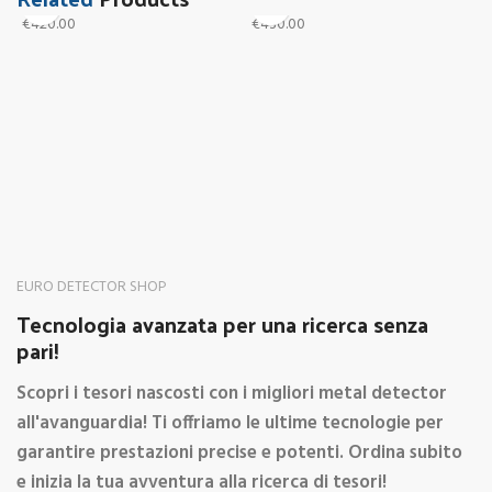
€
420.00
€
430.00
€
ACE 300i – da esposizione
ACE 400i
A
e
GARRETT
GARRETT
G
EURO DETECTOR SHOP
Tecnologia avanzata per una ricerca senza
pari!
Scopri i tesori nascosti con i migliori metal detector
all'avanguardia! Ti offriamo le ultime tecnologie per
garantire prestazioni precise e potenti. Ordina subito
e inizia la tua avventura alla ricerca di tesori!